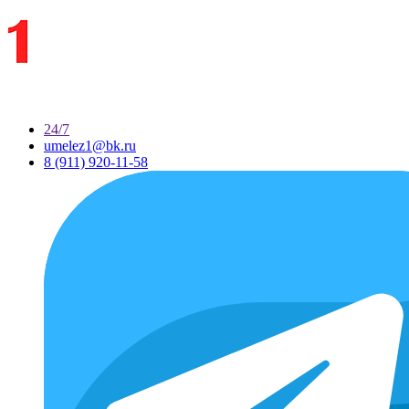
24/7
umelez1@bk.ru
8 (911) 920-11-58