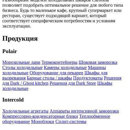
позволяет подобрать оптимальное решение для любого типа
бизнеса. Будь то маленькое кафе, крупный супермаркет или
ресторан, существует подходящий вариант, который
соответствует специфическим потребностям и условиям
эксплуатации.
Продукция
Polair
Морозильные лари
Термоконтейнеры
Шоковая заморозка
Столы холодильные
Камеры холодильные
Машины
холодильные
Оборудование для пекарен
Шкафы для
вызревания
Барные столы / шкафы
Продуктоматы
Решения
для Dark / Ghost kitchen
Решения для Dark Store
Шкафы
холодильные
Intercold
Холодильные агрегаты
Аппараты интенсивной заморозки
Компрессорно-конденсаторные блоки
Теплообменное
оборудование
Моноблоки
Сплит-системы