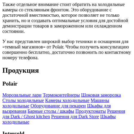
Также отдельное внимание стоит обратить на холодильные
камеры со стеклянным фронтом. Это оборудование с
достаточной вместимостью, которое позволяет не только
хранить, но и создавать оптимальные условия для достойной
демонстрации товаров в замороженном или охлажденном
состоянии.
У нас представлен широкий выбор техники и оснащения для
«темный магазинов» от Polair. Чтобы получить консультацию
совершенно бесплатно, достаточно позвонить по контактному
номеру телефона.
Продукция
Polair
Морозильные лари
Термоконтейнеры
Шоковая заморозка
Столы холодильные
Камеры холодильные
Машины
холодильные
Оборудование для пекарен
Шкафы для
вызревания
Барные столы / шкафы
Продуктоматы
Решения
для Dark / Ghost kitchen
Решения для Dark Store
Шкафы
холодильные
Intercold