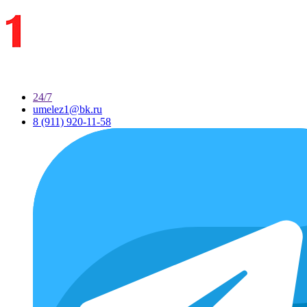
24/7
umelez1@bk.ru
8 (911) 920-11-58