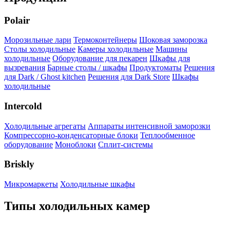
Polair
Морозильные лари
Термоконтейнеры
Шоковая заморозка
Столы холодильные
Камеры холодильные
Машины
холодильные
Оборудование для пекарен
Шкафы для
вызревания
Барные столы / шкафы
Продуктоматы
Решения
для Dark / Ghost kitchen
Решения для Dark Store
Шкафы
холодильные
Intercold
Холодильные агрегаты
Аппараты интенсивной заморозки
Компрессорно-конденсаторные блоки
Теплообменное
оборудование
Моноблоки
Сплит-системы
Briskly
Микромаркеты
Холодильные шкафы
Типы холодильных камер