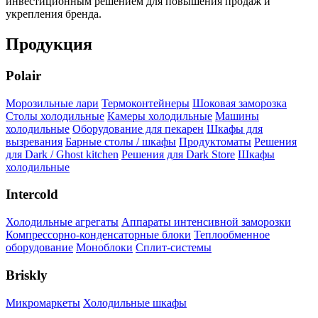
инвестиционным решением для повышения продаж и
укрепления бренда.
Продукция
Polair
Морозильные лари
Термоконтейнеры
Шоковая заморозка
Столы холодильные
Камеры холодильные
Машины
холодильные
Оборудование для пекарен
Шкафы для
вызревания
Барные столы / шкафы
Продуктоматы
Решения
для Dark / Ghost kitchen
Решения для Dark Store
Шкафы
холодильные
Intercold
Холодильные агрегаты
Аппараты интенсивной заморозки
Компрессорно-конденсаторные блоки
Теплообменное
оборудование
Моноблоки
Сплит-системы
Briskly
Микромаркеты
Холодильные шкафы