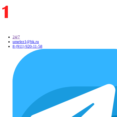
24/7
umelez1@bk.ru
8 (911) 920-11-58