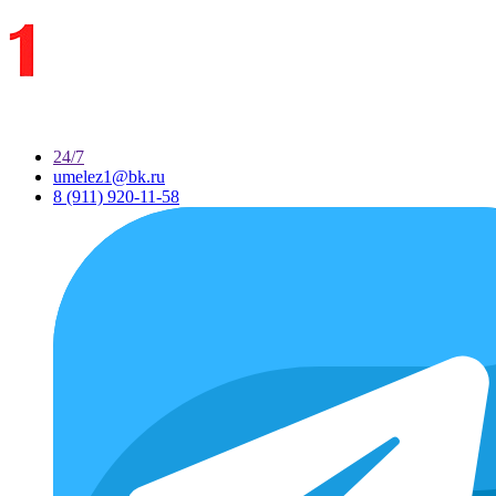
24/7
umelez1@bk.ru
8 (911) 920-11-58