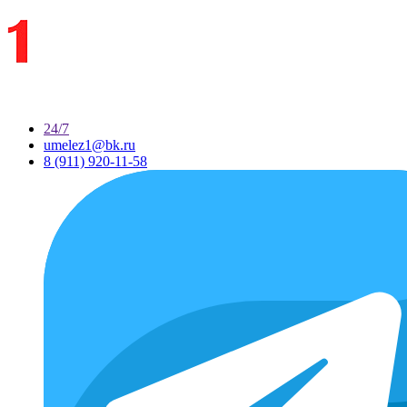
24/7
umelez1@bk.ru
8 (911) 920-11-58