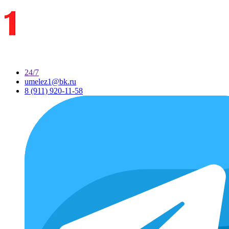
24/7
umelez1@bk.ru
8 (911) 920-11-58