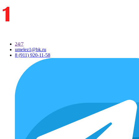
24/7
umelez1@bk.ru
8 (911) 920-11-58