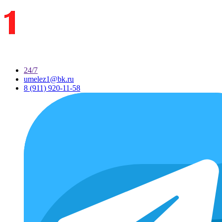
24/7
umelez1@bk.ru
8 (911) 920-11-58