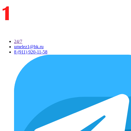
24/7
umelez1@bk.ru
8 (911) 920-11-58