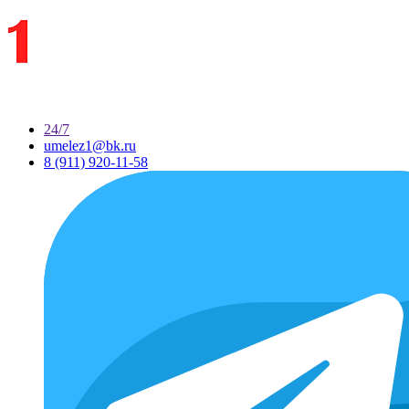
24/7
umelez1@bk.ru
8 (911) 920-11-58