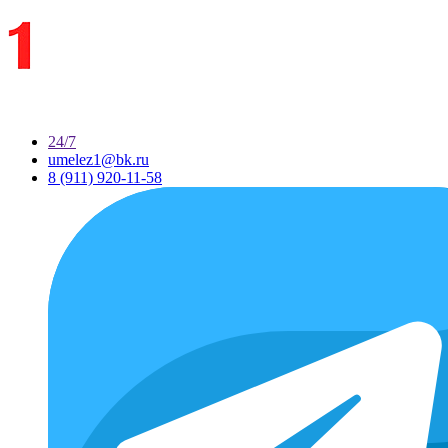
24/7
umelez1@bk.ru
8 (911) 920-11-58