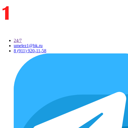
24/7
umelez1@bk.ru
8 (911) 920-11-58