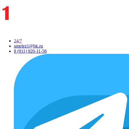
24/7
umelez1@bk.ru
8 (911) 920-11-58