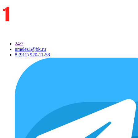
24/7
umelez1@bk.ru
8 (911) 920-11-58