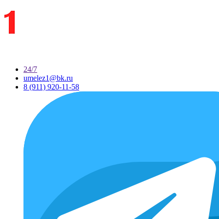
24/7
umelez1@bk.ru
8 (911) 920-11-58