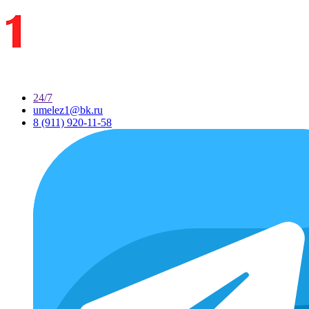
24/7
umelez1@bk.ru
8 (911) 920-11-58