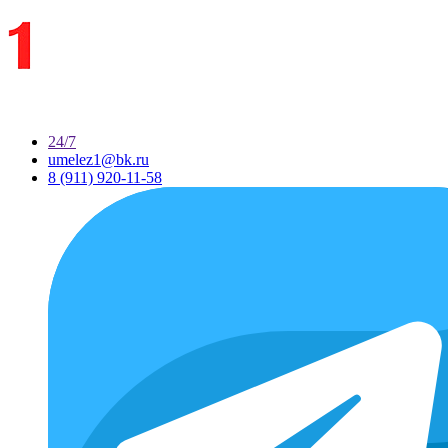
24/7
umelez1@bk.ru
8 (911) 920-11-58