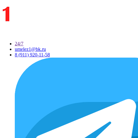
24/7
umelez1@bk.ru
8 (911) 920-11-58