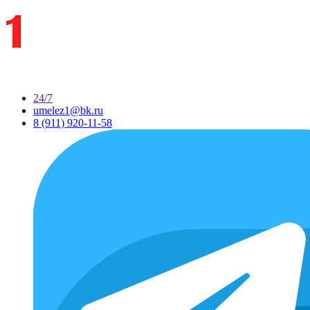
24/7
umelez1@bk.ru
8 (911) 920-11-58