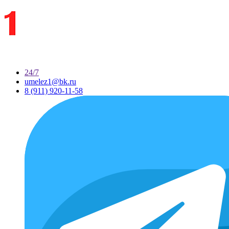
24/7
umelez1@bk.ru
8 (911) 920-11-58