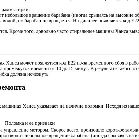
грамм стирки.
т небольшое вращение барабана (иногда срываясь на высокие обо
водой, но барабан не вращается. На дисплее появляется код Е22
ится. Кроме того, довольно часто стиральные машины Ханса выв
х Ханса может появляться код Е22 из-за временного сбоя в раб
 промежуток времени от 10 до 15 минут. В результате такого от
ибка должна исчезнуть.
ремонта
х машинах Ханса указывает на наличие поломки. Исходя из наш
Поломка и ее признаки
а управление мотором. Скорее всего, произошло короткое замык
 производит небольшое вращение барабана (иногда срываясь на вы