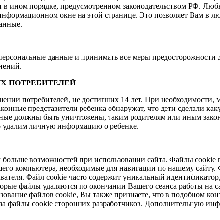
и в ином порядке, предусмотренном законодательством РФ. Любы
нформационном окне на этой странице. Это позволяет Вам в лю
данные.
персональные данные и принимать все меры предосторожности 
нений.
Х ПОТРЕБИТЕЛЕЙ
ении потребителей, не достигших 14 лет. При необходимости, 
аконные представители ребенка обнаружат, что дети сделали к
нные должны быть уничтожены, таким родителям или иным закон
но удалим личную информацию о ребенке.
ам больше возможностей при использовании сайта. Файлы cooki
его компьютера, необходимые для навигации по нашему сайту. 
зователя. Файл cookie часто содержит уникальный идентификат
орые файлы удаляются по окончании Вашего сеанса работы на с
зование файлов cookie, Вы также признаете, что в подобном кон
 за файлы cookie сторонних разработчиков. Дополнительную ин