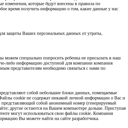
е изменения, которые будут внесены в правила по
бое время получить информацию о том, какие данные у нас
для защиты Ваших персональных данных от утраты,
мы можем специально попросить ребенка не присылать в наш
акую-либо информацию доступной для компании компания
ным представителям необходимо связаться с нами по
e представляют собой небольшие блоки данных, помещаемые
Файлы cookie не содержат никакой личной информации о Вас и
ор, представляющий собой анонимный номер (генерируемый
айте; другие остаются на Вашем компьютере дольше. Приступая
тенте могут использоваться свои файлы cookie. Компания
формацию Вы можете найти на сайте разработчика.