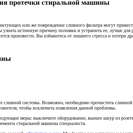
ения протечки стиральной машины
ектующих или же повреждение сливного фильтра могут привест
ы узнать истинную причину поломки и устранить ее, лучше для
уется произвести. Вы избавитесь от лишнего стресса и потери д
ины
е сливной системы. Возможно, необходимо прочистить сливной 
товителя, чтобы исключить появления данной проблемы.
ующие меры: выключите оборудование, выньте шнур из розетки,
я ремонта стиральной машины специалиста.