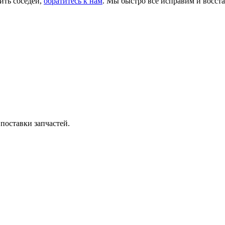
ить соседей,
обратитесь к нам
. Мы быстро все исправим и восст
поставки запчастей.