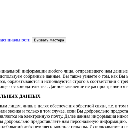
иденциальности
нциальной информации любого лица, отправившего нам данные 
 используем собранные данные. Вы также узнаете о том, как Вы
я, обрабатываются и используются строго в соответствии с тр
щего законодательства. Данное заявление не распространяется н
НАЛЬНЫХ ДАННЫХ
 лицам, лишь в целях обеспечения обратной связи, т.е. в том с
 или звонка и только в том случае, если Вы добровольно предос
авляются на электронную почту. Далее данная информация никогд
Вы добровольно предоставляете нам персональную информацию, м
требований действующего законодательства. Использование и 