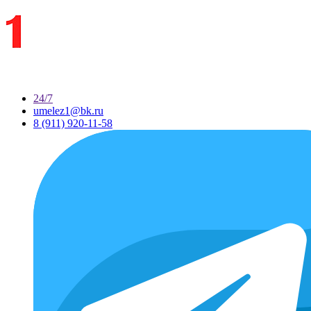
24/7
umelez1@bk.ru
8 (911) 920-11-58