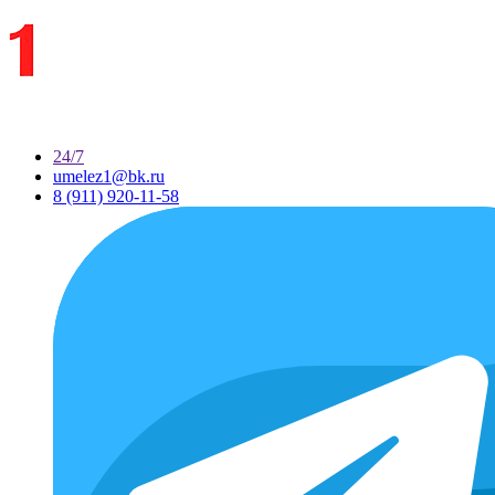
24/7
umelez1@bk.ru
8 (911) 920-11-58