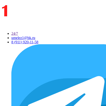
24/7
umelez1@bk.ru
8 (911) 920-11-58