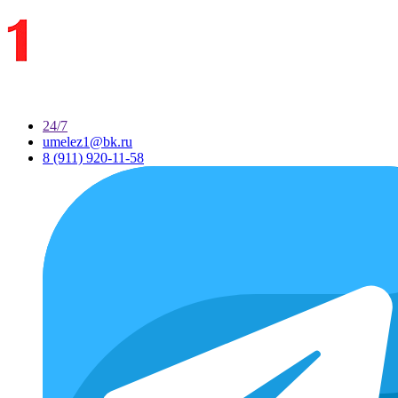
24/7
umelez1@bk.ru
8 (911) 920-11-58