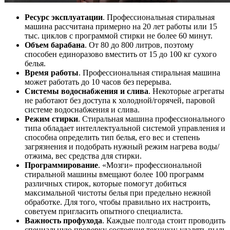
Ресурс эксплуатации
. Профессиональная стиральная
машина рассчитана примерно на 20 лет работы или 15
тыс. циклов с программой стирки не более 60 минут.
Объем барабана
. От 80 до 800 литров, поэтому
способен единоразово вместить от 15 до 100 кг сухого
белья.
Время работы
. Профессиональная стиральная машина
может работать до 10 часов без перерыва.
Системы водоснабжения и слива
. Некоторые агрегаты
не работают без доступа к холодной/горячей, паровой
системе водоснабжения и слива.
Режим стирки
. Стиральная машина профессионального
типа обладает интеллектуальной системой управления и
способна определить тип белья, его вес и степень
загрязнения и подобрать нужный режим нагрева воды/
отжима, вес средства для стирки.
Программирование
. «Мозги» профессиональной
стиральной машины вмещают более 100 программ
различных стирок, которые помогут добиться
максимальной чистоты белья при предельно нежной
обработке. Для того, чтобы правильно их настроить,
советуем пригласить опытного специалиста.
Важность профухода
. Каждые полгода стоит проводить
специальную проверку состояния техники: удалять пыль