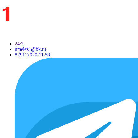
24/7
umelez1@bk.ru
8 (911) 920-11-58