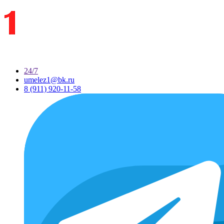
24/7
umelez1@bk.ru
8 (911) 920-11-58