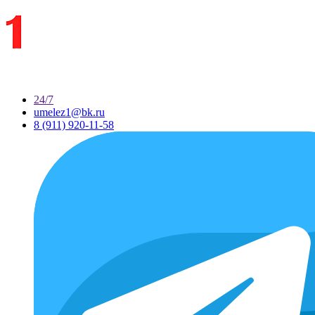
24/7
umelez1@bk.ru
8 (911) 920-11-58